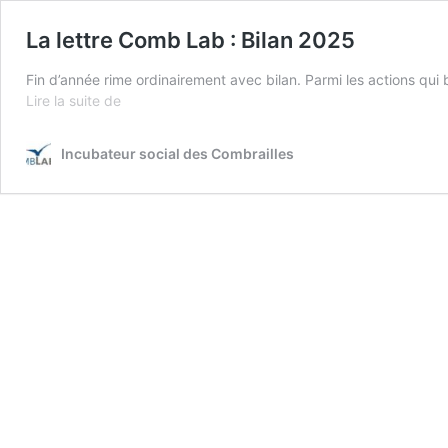
La lettre Comb Lab : Bilan 2025
Fin d’année rime ordinairement avec bilan. Parmi les actions qui
La
Lire la suite de
lettre
Comb
Incubateur social des Combrailles
Lab
:
Bilan
2025