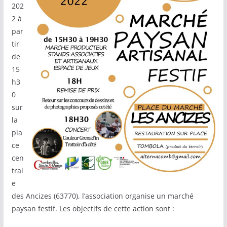
202
2 à
par
tir
de
15
h3
0
sur
la
pla
ce
cen
tral
e
des Ancizes (63770), l’association organise un marché
paysan festif. Les objectifs de cette action sont :